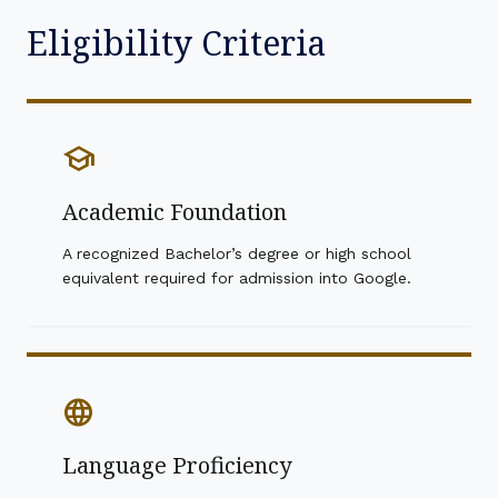
Eligibility Criteria
school
Academic Foundation
A recognized Bachelor’s degree or high school
equivalent required for admission into Google.
language
Language Proficiency