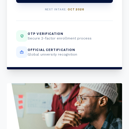
NEXT INTAKE:
OCT 2026
OTP VERIFICATION
verified_user
Secure 2-factor enrollment process
OFFICIAL CERTIFICATION
badge
Global university recognition