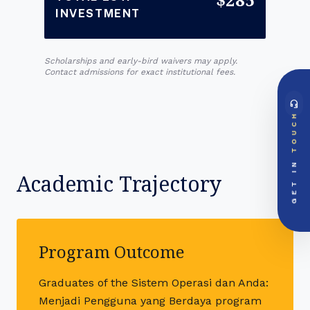
INVESTMENT
Scholarships and early-bird waivers may apply.
Contact admissions for exact institutional fees.
headset_mic
DIRECT ACCESS
TOUCH
Global Support Node
EMAIL DOSSIER
mail
info@videsheducation.in
GET IN
Academic Trajectory
PRIORITY LINE
call
+91-000000
Program Outcome
Graduates of the Sistem Operasi dan Anda:
Menjadi Pengguna yang Berdaya program