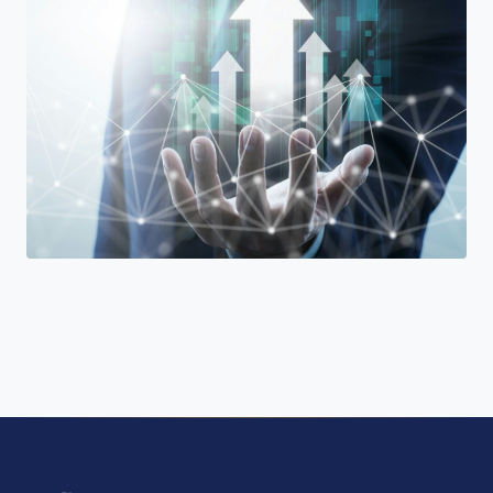
"Join a cohort of world-shapers at
Alfaisal University | KLD."