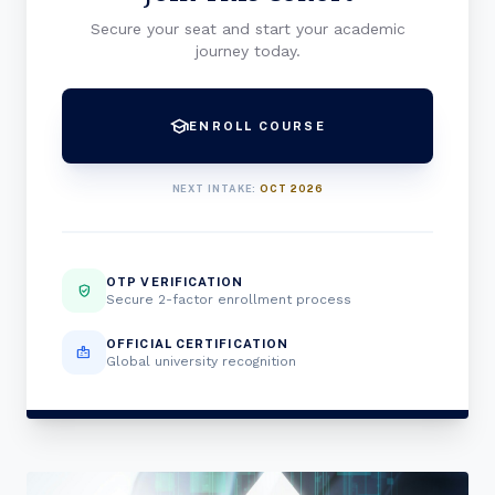
Secure your seat and start your academic
journey today.
school
ENROLL COURSE
NEXT INTAKE:
OCT 2026
OTP VERIFICATION
verified_user
Secure 2-factor enrollment process
OFFICIAL CERTIFICATION
badge
Global university recognition