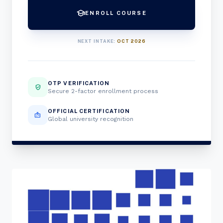
school
ENROLL COURSE
NEXT INTAKE:
OCT 2026
OTP VERIFICATION
verified_user
Secure 2-factor enrollment process
OFFICIAL CERTIFICATION
badge
Global university recognition