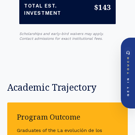
$143
TOTAL EST.
INVESTMENT
Scholarships and early-bird waivers may apply.
Contact admissions for exact institutional fees.
headset_mic
DIRECT ACCESS
TOUCH
Global Support Node
EMAIL DOSSIER
mail
info@videsheducation.in
GET IN
Academic Trajectory
PRIORITY LINE
call
+91-000000
Program Outcome
Graduates of the La evolución de los