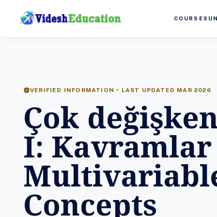
COURSES
U
verified
VERIFIED INFORMATION • LAST UPDATED MAR 2026
Çok değişken
I: Kavramlar 
Multivariable
Concepts