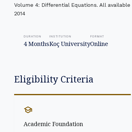
Volume 4: Differential Equations. All available
2014
DURATION
INSTITUTION
FORMAT
4 Months
Koç University
Online
Eligibility Criteria
school
Academic Foundation