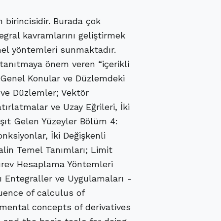
n birincisidir. Burada çok
egral kavramlarını geliştirmek
el yöntemleri sunmaktadır.
anıtmaya önem veren “içerikli
: Genel Konular ve Düzlemdeki
 ve Düzlemler; Vektör
rlatmalar ve Uzay Eğrileri, İki
rşıt Gelen Yüzeyler Bölüm 4:
nksiyonlar, İki Değişkenli
alin Temel Tanımları; Limit
Türev Hesaplama Yöntemleri
ı Entegraller ve Uygulamaları -
uence of calculus of
amental concepts of derivatives