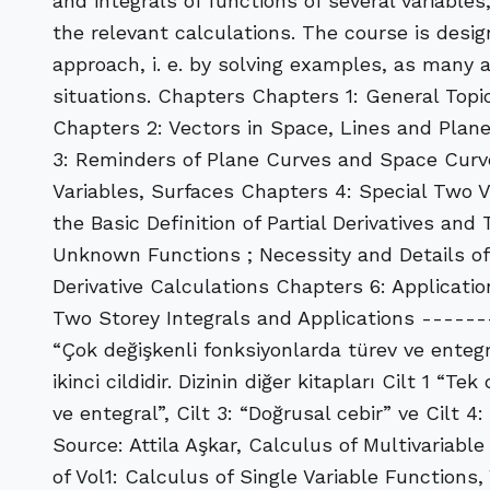
and integrals of functions of several variables
the relevant calculations. The course is desi
approach, i. e. by solving examples, as many a
situations. Chapters Chapters 1: General Topi
Chapters 2: Vectors in Space, Lines and Plan
3: Reminders of Plane Curves and Space Curv
Variables, Surfaces Chapters 4: Special Two 
the Basic Definition of Partial Derivatives and
Unknown Functions ; Necessity and Details of
Derivative Calculations Chapters 6: Applicatio
Two Storey Integrals and Applications -------
“Çok değişkenli fonksiyonlarda türev ve entegral
ikinci cildidir. Dizinin diğer kitapları Cilt 1 “T
ve entegral”, Cilt 3: “Doğrusal cebir” ve Cilt 4:
Source: Attila Aşkar, Calculus of Multivariabl
of Vol1: Calculus of Single Variable Functions