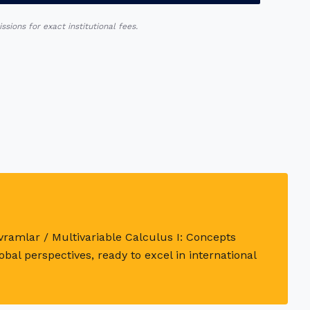
ions for exact institutional fees.
vramlar / Multivariable Calculus I: Concepts
bal perspectives, ready to excel in international