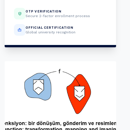
OTP VERIFICATION
verified_user
Secure 2-factor enrollment process
OFFICIAL CERTIFICATION
badge
Global university recognition