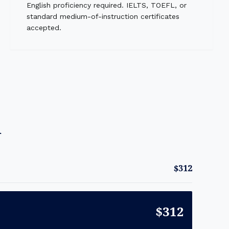
English proficiency required. IELTS, TOEFL, or
standard medium-of-instruction certificates
accepted.
n
$312
$312