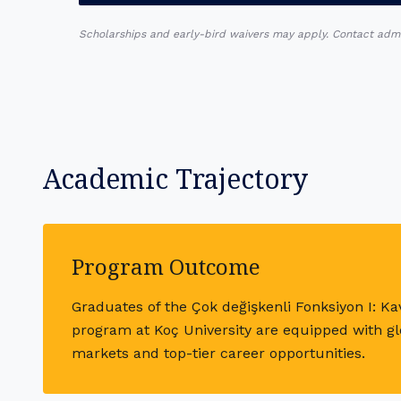
Scholarships and early-bird waivers may apply. Contact admiss
Academic Trajectory
Program Outcome
Graduates of the Çok değişkenli Fonksiyon I: Ka
program at Koç University are equipped with glo
markets and top-tier career opportunities.