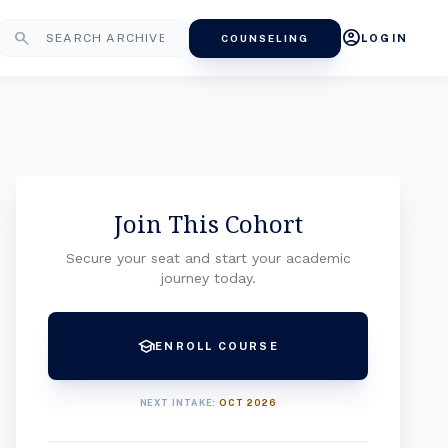
account_circle
search
COUNSELING
LOGIN
Join This Cohort
Secure your seat and start your academic
journey today.
school
ENROLL COURSE
NEXT INTAKE:
OCT 2026