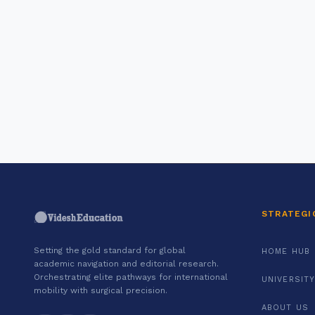
STRATEGI
Setting the gold standard for global
HOME HUB
academic navigation and editorial research.
Orchestrating elite pathways for international
UNIVERSITY
mobility with surgical precision.
ABOUT US