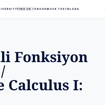
expand_more
NIVERSITY
FIND US
EBOOK
MOCK TEST
BLOGS
li Fonksiyon
/
 Calculus I: