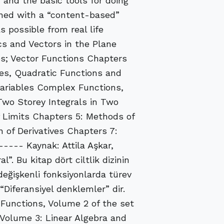
, and the basic tools for doing
gned with a “content-based”
s possible from real life
cs and Vectors in the Plane
es; Vector Functions Chapters
es, Quadratic Functions and
Variables Complex Functions,
 Two Storey Integrals in Two
 Limits Chapters 5: Methods of
n of Derivatives Chapters 7:
---- Kaynak: Attila Aşkar,
”. Bu kitap dört ciltlik dizinin
ek değişkenli fonksiyonlarda türev
 “Diferansiyel denklemler” dir.
e Functions, Volume 2 of the set
, Volume 3: Linear Algebra and