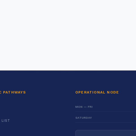
C PATHWAYS
OPERATIONAL NODE
MON — FRI
SATURDAY
 LIST